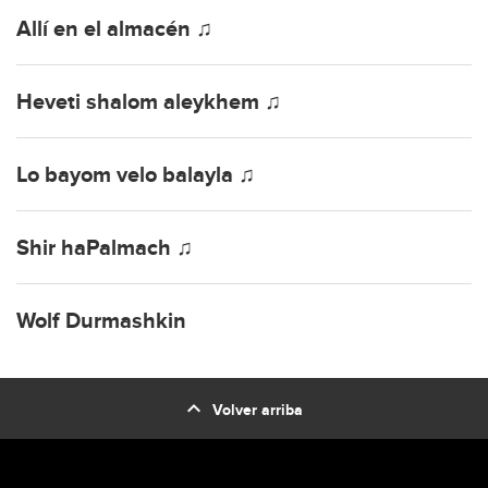
Allí en el almacén ♫
Heveti shalom aleykhem ♫
Lo bayom velo balayla ♫
Shir haPalmach ♫
Wolf Durmashkin
expand_less
Volver arriba