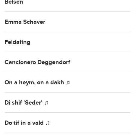
Belsen
Emma Schaver
Feldafing
Cancionero Deggendorf
On a heym, on a dakh ♫
Di shif 'Seder' ♫
Do tif in a vald ♫