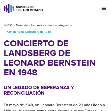
Togg
navi
INICIO
Memoria
La música entre los refugiados
Concierto de Landsberg de 1948
CONCIERTO DE
LANDSBERG DE
LEONARD BERNSTEIN
EN 1948
UN LEGADO DE ESPERANZA Y
RECONCILIACIÓN
En mayo de 1948, un Leonard Bernstein de 29 años llegó a
Múnich, Alemania, como parte de una gira por Europa. La